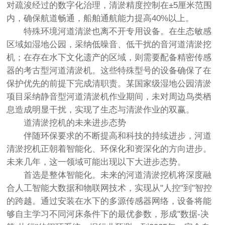
对疏浚经过的数字化治理，清淤精度控制在±5厘米范围
内，确保航道畅通，船舶通航能力提高40%以上。
特殊环境河道清淤也离不开专用设备。在生态敏感
区域如湿地公园，采纳低噪音、低干扰的音河道清淤挖
机；在存在水下文化遗产的区域，则需要配备精密传感
器的考古型河道清淤机。这些特殊型号的设备确保了在
保护优先的前提下完成清职责。某国家级湿地公园清淤
项目采纳静音型河道清淤机作业期间，未对周边鸟类栖
息造成明显干扰，实现了生态与清淤作业的双赢。
道清淤挖机的未来进步态势
伴随环保要求的不断提高和科技的持续进步，河道
清淤挖机正朝着智能化、环保化和资深化的方向进步。
未来几年，这一领域可能出现以下大进步态势。
首选是整体智能化。未来的河道清淤挖机将深度融
合人工智能大数据和物联网技术，实现从"人控"到"智控
的跨越。通过安装在水下的多源传感器网络，设备将能
够自主学习不同河床条件下的最优参数，形成"数据-决