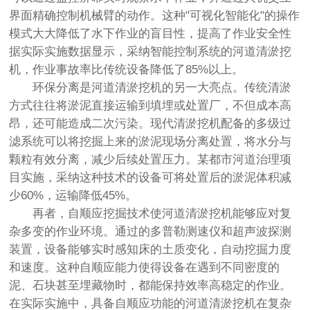
界面精确控制机械臂的动作。这种"可视化智能化"的操作
模式大大降低了水下作业的盲目性，提高了作业安全性
据实际实施数据显示，采纳智能控制系统的河道清淤挖
机，作业事故率比传统设备降低了85%以上。
环保分离是河道清淤挖机的另一大亮点。传统清淤
方式往往将淤泥直接运输到填埋或处置厂，不但成本高
昂，还可能造成二次污染。现代清淤挖机配备的多级过
滤系统可以将挖掘上来的淤泥现场分离处置，将水分与
颗粒有效分离，减少后续处置压力。某都市河道治理项
目实施，采纳这种技术的设备可将处置后的淤泥体积减
少60%，运输降低45%。
再者，自顺应挖掘技术使河道清淤挖机能够应对复
杂多变的作业环境。通过的多普勒测速仪和超声波探测
装置，设备能够实时感知床的土质变化，自动挖掘力度
和速度。这种自顺应能力使得设备在遇到不同密度的
泥、石块甚至埋藏物时，都能保持效率高稳定的作业。
在实际实施中，具备自顺应功能的河道清淤挖机在复杂