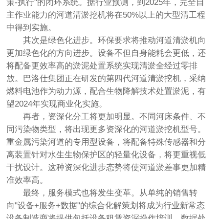
策-执行"的闭环系统。据行业预测，到2025年，完全自
主作业能力的河道清淤挖机将在50%以上的大型清工程
中得到实施。
其次是绿色化进步。环保要求将推动河道清淤机向
更加绿色化的方向进步。设备不但自身能耗会更低，还
将配备更效率高的淤泥处置系统实现清淤全经过零排
放。巴洛仕集团正在研发的第四代河道清淤挖机，采纳
燃料电池作为动力源，配合生物降解技术处置淤泥，有
望2024年实现商业化实施。
再者，资深化分工将更加明显。不同河床条件、不
同污染物类型，将出现更多资深化的河道淤挖机型号。
重金属污染河道的专用型设备，将配备特殊传感器和分
离装置针对水生生物保护区的轻量化设备，将更重视低
干扰设计。这种资深化进步态势将使河道淤差事更加精
准效率高。
最终，服务模式也将发生变革。从单纯的销售转
向"设备+服务+数据"的综合化解策划将成为行业新常态
设备制造商将提供包括设备租赁资深操作培训、数据处