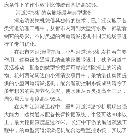
床条件下的作业效率比传统设备提高30%。
河道清挖机的实施场景与典型案例
河道清淤挖机凭借其独特的技术，已广泛实施于各
类河道治理工程中，从都市内河到大型河水系，都能看
到它的身影。不同类型的河道清淤挖机不同实施场景进
行了专门优化。
在都市内河治理方面，小型河道清挖机发挥着主要
作用。这类设备通常采纳全地形履带设计，狭窄河道中
灵活移动，配备的微型挖掘臂可精准清除河上的污染
物。杭州西湖周边的小河清淤项目中，采纳洛仕集团提
供的小型河道清淤挖机，配合智能控制系统成功清除了
多年积累的富营养化底泥，使水质从五类提高至三类，
周边居民满意度高达95%。
在大型江河淤工程中，重型河道清淤挖机展现出强
大能力。这类通常配备长臂挖掘系统，半径可达30米以
上，最大挖掘深度超过20米。长江中下游的航道疏浚工
程中，的重型河道清淤挖机配合远程监控系统，实现了