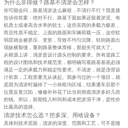
为什么非得做？路基不清淤会怎样？
你可能会问，路基清淤这么麻烦，不清行不行？我直接
告诉你答案：绝对不行。路基下面如果还留着淤泥、有
机质土或者高含水率的软土，这些东西的承载力极差，
而且性质不稳定。上面的路面和车辆荷载一压，这些软
弱层就会被挤压、变形，导致不均匀沉降。轻则路面出
现纵横裂缝，重则路基整体滑移，那损失可就大了。
从根源上讲，清淤是设计源头控制的要求。所有道路工
程的设计图纸和技术规范里，都明确写着路基基底必须
满足一定的承载力和稳定性要求。不清淤，就是违背设
计初衷，工程质量无从谈起。我参与过的一个项目，就
是因为清淤时漏掉了一小块暗沟区域，结果通车后那个
位置反复沉陷，修修补补花了比当初彻底清淤多好几倍
的钱。所以，前期投入时间和成本把淤清干净，是性价
比最高的选择。
清淤技术怎么选？挖多深、用啥设备？
具体到技术层面，清淤的深度、范围和工艺，可不是随