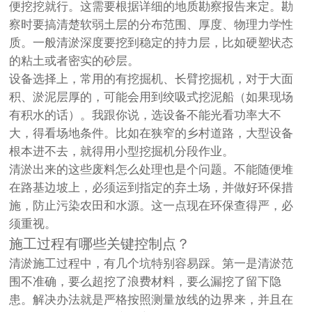
便挖挖就行。这需要根据详细的地质勘察报告来定。勘
察时要搞清楚软弱土层的分布范围、厚度、物理力学性
质。一般清淤深度要挖到稳定的持力层，比如硬塑状态
的粘土或者密实的砂层。
设备选择上，常用的有挖掘机、长臂挖掘机，对于大面
积、淤泥层厚的，可能会用到绞吸式挖泥船（如果现场
有积水的话）。我跟你说，选设备不能光看功率大不
大，得看场地条件。比如在狭窄的乡村道路，大型设备
根本进不去，就得用小型挖掘机分段作业。
清淤出来的这些废料怎么处理也是个问题。不能随便堆
在路基边坡上，必须运到指定的弃土场，并做好环保措
施，防止污染农田和水源。这一点现在环保查得严，必
须重视。
施工过程有哪些关键控制点？
清淤施工过程中，有几个坑特别容易踩。第一是清淤范
围不准确，要么超挖了浪费材料，要么漏挖了留下隐
患。解决办法就是严格按照测量放线的边界来，并且在