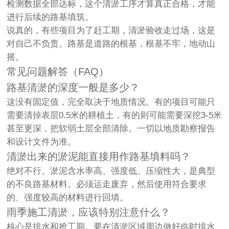
检测数据全部达标，这个清淤工序才算真正合格，才能
进行后续的路基填筑。
说真的，有些项目为了赶工期，清淤验收走过场，这是
对自己不负责。路基是道路的根基，根基不牢，地动山
摇。
常见问题解答（FAQ）
路基清淤的深度一般是多少？
这没有固定值，完全取决于地质情况。有的项目可能只
需要清掉表层0.5米的耕植土，有的则可能需要深挖3-5米
甚至更深，把软弱土层全部清除。一切以地质勘察报告
和设计文件为准。
清淤出来的淤泥能直接用作路基填料吗？
绝对不行。淤泥含水率高、强度低、压缩性大，是典型
的不良路基材料。必须运走废弃，然后使用符合要求
的、强度较高的材料进行回填。
雨季施工清淤，应该特别注意什么？
核心是排水和抢工期。要在清淤区域周边做好临时排水